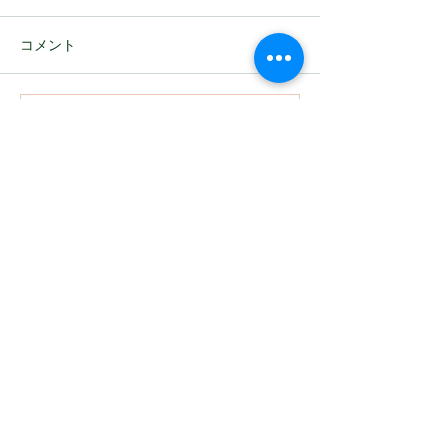
推理術
コメント
当校の塾名の由来
う言わずもがな、
ルが生み出した史
な名探偵シャーロ
中学数学を知ろう！～中
コメントを追加…
ムズなわけですが
学数学を効率よく勉強す
に好きになった名
るために～
なホームズに憧れ
ナン君でございま
～​新着情報～
フトが好きだから
してみる、コナン
2026
年2月～
らホームズや...
2026年4月より、指導形態を個別指導に一本化いた
しました。
TOP