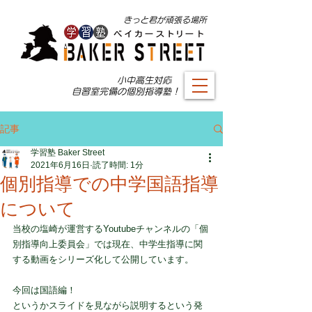
​きっと君が頑張る場所
小中高生対応 ​
自習室完備の個別指導塾！
記事
学習塾 Baker Street
2021年6月16日
読了時間: 1分
個別指導での中学国語指導
について
当校の塩崎が運営するYoutubeチャンネルの「個
別指導向上委員会」では現在、中学生指導に関
する動画をシリーズ化して公開しています。
今回は国語編！
というかスライドを見ながら説明するという発