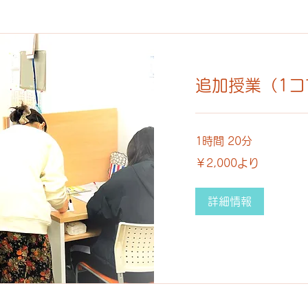
追加授業（1コ
1時間 20分
2,000
￥2,000より
円
よ
り
詳細情報