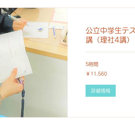
公立中学生テ
講（理社4講）
5時間
11,560
￥11,560
円
詳細情報