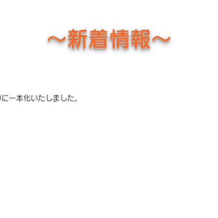
～​新着情報～
導に一本化いたしました。
reet －ベイカーストリート－
大阪府大阪市天王寺区上汐3-1-6 
☎
050-3613-
公式Line：＠juku-bakerstreet
2099
ム
教室概要
指導について
学費情報
お問い合わせ
More