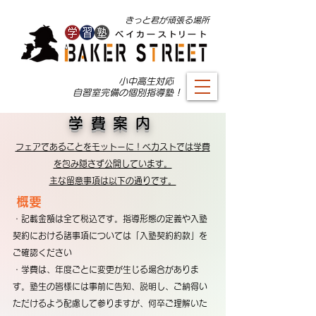
​きっと君が頑張る場所
小中高生対応 ​
自習室完備の個別指導塾！
学費案内
フェアであることをモットーに！ベカストでは学費
を包み隠さず公開しています。
主な留意事項は以下の通りです。
​概要
・記載金額は全て税込です。指導形態の定義や入塾
契約における諸事項については「入塾契約約款」を
ご確認ください
・学費は、年度ごとに変更が生じる場合がありま
す。塾生の皆様には事前に告知、説明し、ご納得い
ただけるよう配慮して参りますが、何卒ご理解いた