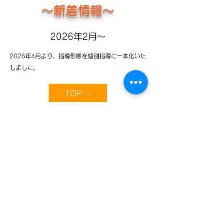
～​新着情報～
2026
年2月～
2026年4月より、指導形態を個別指導に一本化いた
しました。
TOP
学習塾Baker Street
－ベイカーストリート－
大阪府大阪市天王寺区上汐3-1-6 イオ上本町ビル7階
☎
050-3613-2099
公式Line：＠juku-bakerstreet