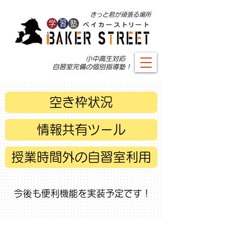
​きっと君が頑張る場所
小中高生対応 ​
自習室完備の個別指導塾！
空き枠状況
情報共有ツール
授業時間外の自習室利用
今後も便利機能を実装予定です！