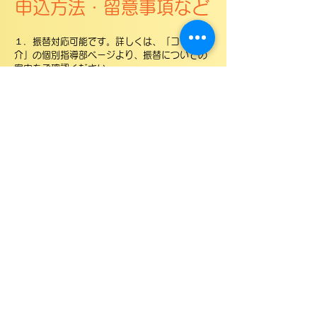
​申込方法・留意事項など
１．振替対応可能です。詳しくは、「コース紹
介」の個別指導部ページより、振替についての
案内をご確認ください。
２．授業日程は相談の上で決定いたします。
３．申し込みは当校ホームページの問い合わせ
フォームもしくは公式Lineから承ります。
４．申し込み時と受講終了後に面談を実施させ
ていただきます。
​５．11回目の授業からは正規の費用をいただ
きます。詳細は「学費総覧」ご確認ください。
​６．申し込み前のヒヤリングで、管理者が当校
では対応できないと判断した場合、受講をお断
りする場合があります。予めご了承ください。
お問い合わせページへ
～​新着情報～