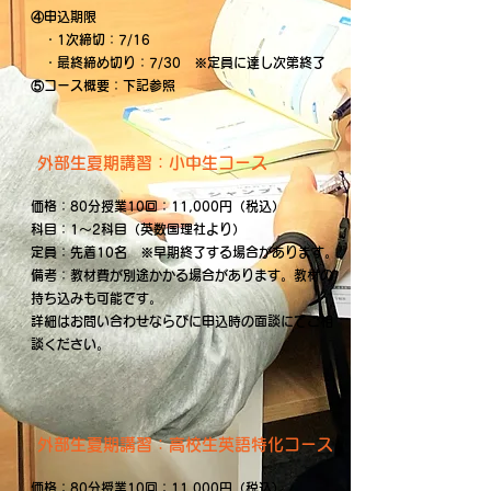
④申込期限
・1次締切：7/16
・最終締め切り：7/30 ※定員に達し次第終了
⑤コース概要：下記参照
​外部生夏期講習：小中生コース
価格：80分授業10回：11,000円（税込）
​科目：1～2科目（英数国理社より）
定員：先着10名 ※早期終了する場合があります。
備考：教材費が別途かかる場合があります。教材の
持ち込みも可能です。
​詳細はお問い合わせならびに申込時の面談にてご相
談ください。
​外部生夏期講習：高校生英語特化コース
価格：80分授業10回：11,000円（税込）