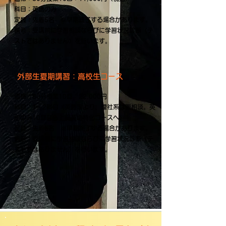
科目：英語のみ
定員：先着5名​ ※
早期終了する場合があります。
備考：受講前に学習相談ならびに学習状況診断（テ
ストではありません）を行います。
外部生夏期講習：高校生コース
価格：80分授業10回：22,000円
科目：1～2科目（英数国より、理社系は要相談。英
語のみ10回なら上記英語特化コースへ）
定員：先着5名 ※
早期終了する場合があります。
​備考：受講前に学習相談ならびに学習状況診断（テ
ストではありません）を行います。