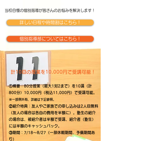
当校自慢の個別指導が皆さんのお悩みを解決します！
詳しい日程や時間割はこちら！
個別指導部についてはこちら！
​計10回の授業を10,000円で受講可能！
​①概要：80分授業（最大1対2まで）を10講（計
800分）10,000円（税込11,000円）で受講可能。
※一部例外有、詳細は下記参照。
②紹介特典：友人やご家族での申し込みは2人目無料
（友人の場合は各自の費用を半額に）。塾生の紹介
の場合は、被紹介者は半額で受講、紹介者（塾生）
には半額のキャッシュバック。
③期間：7/18～8/27（一部休暇期間、予備期間あ
り）